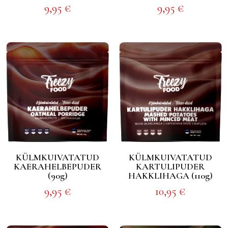
9,95
€
9,95
€
KÜLMKUIVATATUD
KÜLMKUIVATATUD
KAERAHELBEPUDER
KARTULIPUDER
(90g)
HAKKLIHAGA (110g)
9,95
€
10,95
€