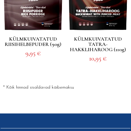
KÜLMKUIVATATUD
KÜLMKUIVATATUD
RIISIHELBEPUDER (90g)
TATRA-
HAKKLIHAROOG (110g)
9,95
€
10,95
€
* Kõik hinnad sisaldavad käibemaksu